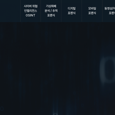
사이버 위협
가상화폐
디지털
모바일
동영상/
인텔리전스
분석 / 추적
포렌식
포렌식
포렌
OSINT
포렌식